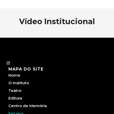
Vídeo Institucional
I
n
MAPA DO SITE
s
t
Home
a
g
O Instituto
r
a
Teatro
m
Editora
Centro de Memória
Feluma