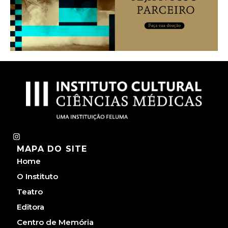
I
n
MAPA DO SITE
s
t
Home
a
g
O Instituto
r
a
Teatro
m
Editora
Centro de Memória