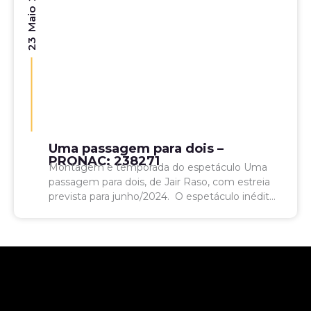
23 Maio 2024
Uma passagem para dois –
PRONAC: 238271
Montagem e temporada do espetáculo Uma
passagem para dois, de Jair Raso, com estreia
prevista para junho/2024. O espetáculo inédito
propõe linguagem híbrida, com propostas
cenográficas tradicionais que dialogam com...