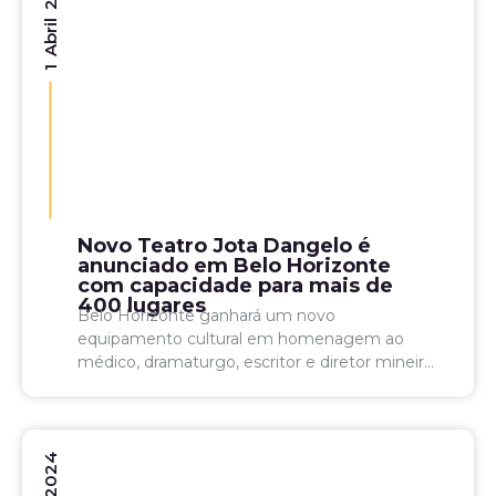
1 Abril 2026
Novo Teatro Jota Dangelo é
anunciado em Belo Horizonte
com capacidade para mais de
400 lugares
Belo Horizonte ganhará um novo
equipamento cultural em homenagem ao
médico, dramaturgo, escritor e diretor mineiro
José Geraldo Dangelo. O moderno Teatro Jota
Dangelo terá capacidade para mais de 400...