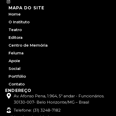
I
n
MAPA DO SITE
s
t
Home
a
g
O Instituto
r
a
Teatro
m
Editora
Centro de Memória
Feluma
Apoie
Social
Portfólio
Contato
ENDEREÇO
Av. Afonso Pena, 1.964, 5º andar - Funcionários.
30130-007- Belo Horizonte/MG – Brasil
Telefone: (31) 3248-7182