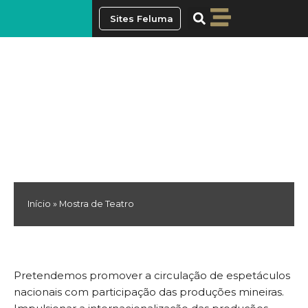
Ir
Sites Feluma
para
o
conteúdo
Mostra de Teatro
Início
»
Mostra de Teatro
Pretendemos promover a circulação de espetáculos
nacionais com participação das produções mineiras.